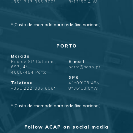
+351 213 035 300*
9º12'50.4 W
*(Custo de chamada para rede fixa nacional)
PORTO
Morada
Rua de Stª Catarina,
E-mail
693, 4º
porto@acap.pt
4000-454 Porto
GPS
Telefone
41º09'08.4"N
+351 222 005 606*
8º36'13.5"W
*(Custo de chamada para rede fixa nacional)
Follow ACAP on social media