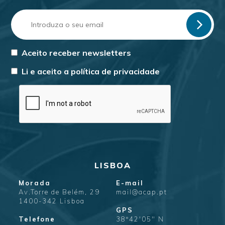
Aceito receber newsletters
Li e aceito a
política de privacidade
LISBOA
Morada
E-mail
Av.Torre de Belém, 29
mail@acap.pt
1400-342 Lisboa
GPS
Telefone
38º42'05" N