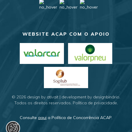
WEBSITE ACAP COM O APOIO
© 2026
design by ativait
|
development by designbinário
.
Todos os direitos reservados.
Política de privacidade
.
Consulte
aqui
a Política de Concorrência ACAP.