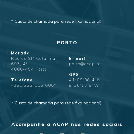
*(Custo de chamada para rede fixa nacional)
PORTO
Morada
Rua de Stª Catarina,
E-mail
693, 4º
porto@acap.pt
4000-454 Porto
GPS
Telefone
41º09'08.4"N
+351 222 005 606*
8º36'13.5"W
*(Custo de chamada para rede fixa nacional)
Acompanhe a ACAP nas redes sociais