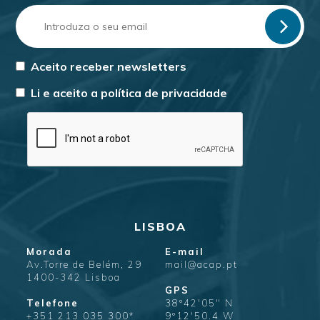
Aceito receber newsletters
Li e aceito a
política de privacidade
LISBOA
Morada
E-mail
Av.Torre de Belém, 29
mail@acap.pt
1400-342 Lisboa
GPS
Telefone
38º42'05" N
+351 213 035 300*
9º12'50.4 W