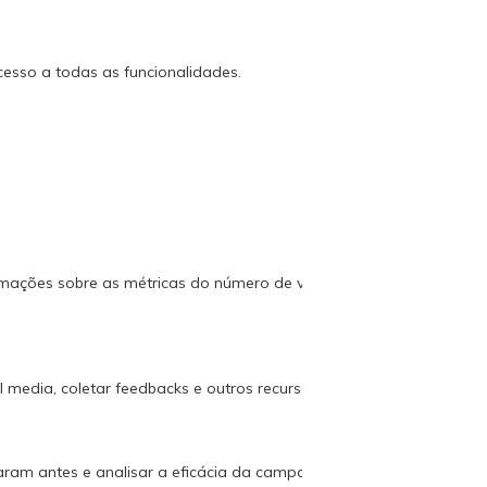
acesso a todas as funcionalidades.
rmações sobre as métricas do número de visitantes, taxa de
media, coletar feedbacks e outros recursos de terceiros.
ram antes e analisar a eficácia da campanha publicitária.