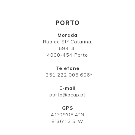
PORTO
Morada
Rua de Stª Catarina,
693, 4º
4000-454 Porto
Telefone
+351 222 005 606*
E-mail
porto@acap.pt
GPS
41º09'08.4"N
8º36'13.5"W