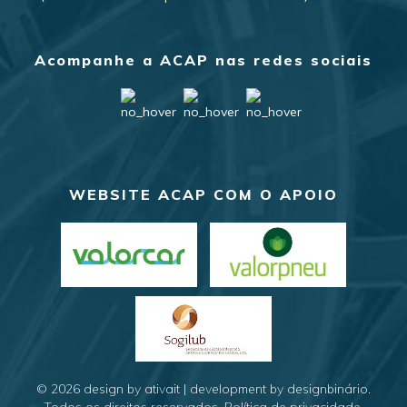
Acompanhe a ACAP nas redes sociais
WEBSITE ACAP COM O APOIO
© 2026
design by ativait
|
development by designbinário
.
Todos os direitos reservados.
Política de privacidade
.