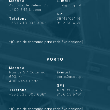
Morada
E-mail
Av.Torre de Belém, 29
mail@acap.pt
1400-342 Lisboa
GPS
Telefone
38º42'05" N
+351 213 035 300*
9º12'50.4 W
*(Custo de chamada para rede fixa nacional)
PORTO
Morada
Rua de Stª Catarina,
E-mail
693, 4º
porto@acap.pt
4000-454 Porto
GPS
Telefone
41º09'08.4"N
+351 222 005 606*
8º36'13.5"W
*(Custo de chamada para rede fixa nacional)