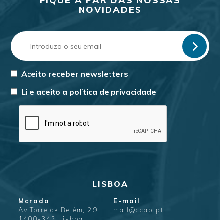
FIQUE A PAR DAS NOSSAS
NOVIDADES
Aceito receber newsletters
Li e aceito a
política de privacidade
LISBOA
Morada
E-mail
Av.Torre de Belém, 29
mail@acap.pt
1400-342 Lisboa