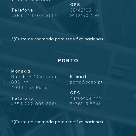
GPS
Telefone
38º42'05" N
+351 213 035 300*
9º12'50.4 W
*(Custo de chamada para rede fixa nacional)
PORTO
Morada
Rua de Stª Catarina,
E-mail
693, 4º
porto@acap.pt
4000-454 Porto
GPS
Telefone
41º09'08.4"N
+351 222 005 606*
8º36'13.5"W
*(Custo de chamada para rede fixa nacional)