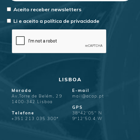
Aceito receber newsletters
Li e aceito a
política de privacidade
LISBOA
Morada
E-mail
Av.Torre de Belém, 29
mail@acap.pt
1400-342 Lisboa
GPS
Telefone
38º42'05" N
+351 213 035 300*
9º12'50.4 W