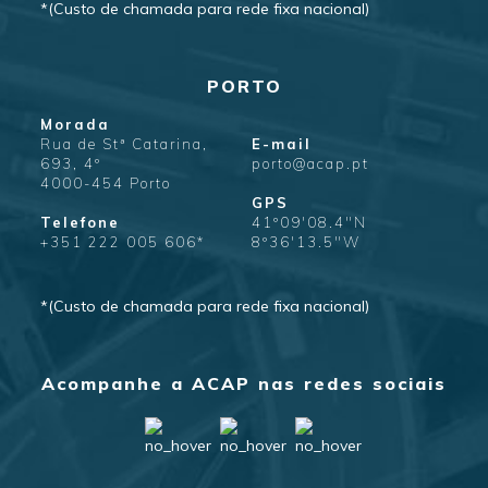
*(Custo de chamada para rede fixa nacional)
PORTO
Morada
Rua de Stª Catarina,
E-mail
693, 4º
porto@acap.pt
4000-454 Porto
GPS
Telefone
41º09'08.4"N
+351 222 005 606*
8º36'13.5"W
*(Custo de chamada para rede fixa nacional)
Acompanhe a ACAP nas redes sociais