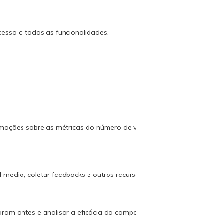
acesso a todas as funcionalidades.
rmações sobre as métricas do número de visitantes, taxa de
media, coletar feedbacks e outros recursos de terceiros.
ram antes e analisar a eficácia da campanha publicitária.